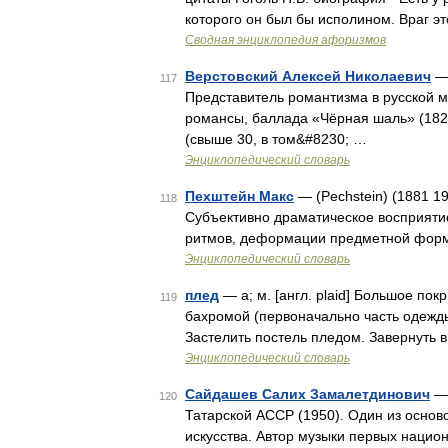
которого он был бы исполином. Враг эт
Сводная энциклопедия афоризмов
Верстовский Алексей Николаевич
— 
117
Представитель романтизма в русской м
романсы, баллада «Чёрная шаль» (1823
(свыше 30, в том&#8230; …
Энциклопедический словарь
Пехштейн Макс
— (Pechstein) (1881 1
118
Субъективно драматическое восприят
ритмов, деформации предметной форм
Энциклопедический словарь
плед
— а; м. [англ. plaid] Большое по
119
бахромой (первоначально часть одежды
Застелить постель пледом. Завернуть в 
Энциклопедический словарь
Сайдашев Салих Замалетдинович
— 
120
Татарской АССР (1950). Один из осно
искусства. Автор музыки первых нацио