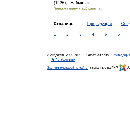
(1926), «Наёмщик» …
Энциклопедический словарь
Страницы
←
Предыдущая
Сле
1
2
3
4
5
6
© Академик, 2000-2026
Обратная связь:
Техподдерж
👣 Путешествия
Экспорт словарей на сайты
, сделанные на PHP,
Jo