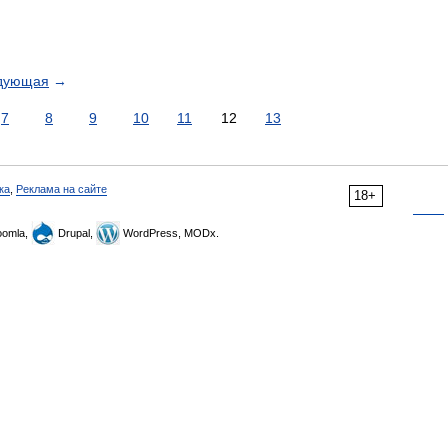
дующая
→
7
8
9
10
11
12
13
ка
,
Реклама на сайте
18+
omla,
Drupal,
WordPress, MODx.