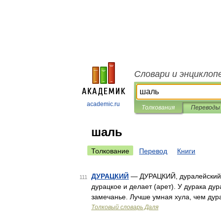
Словари и энциклоп
academic.ru
Толкования
Переводы
шаль
Толкование
Перевод
Книги
ДУРАЦКИЙ
— ДУРАЦКИЙ, дуралейский, 
111
дурацкое и делает (арет). У дурака дур
замечанье. Лучше умная хула, чем дур
Толковый словарь Даля