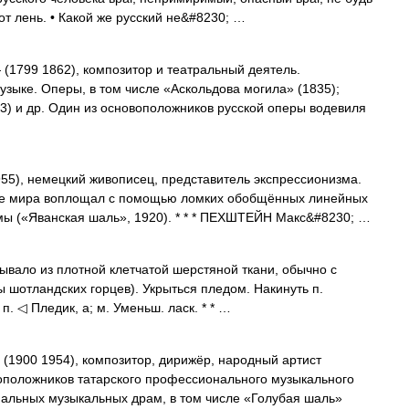
от лень. • Какой же русский не&#8230; …
(1799 1862), композитор и театральный деятель.
узыке. Оперы, в том числе «Аскольдова могила» (1835);
) и др. Один из основоположников русской оперы водевиля
955), немецкий живописец, представитель экспрессионизма.
ие мира воплощал с помощью ломких обобщённых линейных
ы («Яванская шаль», 1920). * * * ПЕХШТЕЙН Макс&#8230; …
крывало из плотной клетчатой шерстяной ткани, обычно с
 шотландских горцев). Укрыться пледом. Накинуть п.
п. ◁ Пледик, а; м. Уменьш. ласк. * * …
(1900 1954), композитор, дирижёр, народный артист
воположников татарского профессионального музыкального
нальных музыкальных драм, в том числе «Голубая шаль»