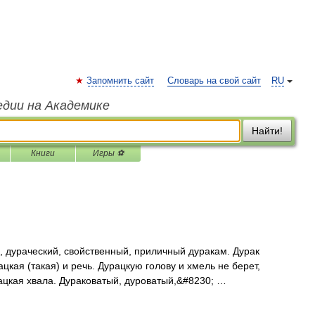
Запомнить сайт
Словарь на свой сайт
RU
едии на Академике
Найти!
Книги
Игры ⚽
дураческий, свойственный, приличный дуракам. Дурак
ацкая (такая) и речь. Дурацкую голову и хмель не берет,
ацкая хвала. Дураковатый, дуроватый,&#8230; …