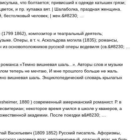
висулька, что болтается; привисший к одежде катышек грязи;
веток, и пр. купавка вят. | Шалаболка, праздная женщина.
, бестолковый человек; | жен.&#8230; …
(1799 1862), композитор и театральный деятель;
зыке. Оперы, в т. ч. Аскольдова могила (1835); романсы,
н из основоположников русской оперы водевиля (св.&#8230; …
романса «Темно вишневая шаль...». Авторы слов и музыки
лом теперь не мечтаю, И мне прошлого больше не жаль.
емно вишневая шаль. Энциклопедический словарь крылатых
heimer, 1880 ) современный американский романист. Р. в
свитериан; некоторое время учился в школе у квакеров, а
ожественной академии. После поездки в&#8230; …
лай Васильевич (1809 1852) Русский писатель. Афоризмы,
русского человека враг, непримиримый, опасный враг, не будь