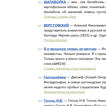
ШАЛАБОЛКА
— жен., сев. балаболка, 
112
картофельное яблоко, семя; пониклый ц
Шалабола ·об. шалапай, повеса, пустой
Толковый словарь Даля
ВЕРСТОВСКИЙ
— Алексей Николаевич 
113
представитель романтизма в русской му
баллада Чёрная шаль (1823) и др. Оди
Русская история
Я о прошлом теперь не мечтаю
— Из 
114
неизвестны. Начало романса: Я о прош
Только много и много напомнит Эта т
слов и&#8230; …
Словарь крылатых слов и выражений
Гергешеймер
— Джозеф (Joseph Gerges
115
Филадельфии, в семье шотландских пре
затем недолго пробыл слушателем Худ
Литературная энциклопедия
Гоголь Н.В.
— Гоголь Н.В. Гоголь Нико
116
цитаты Гоголь Н.В. биография • Есть у 